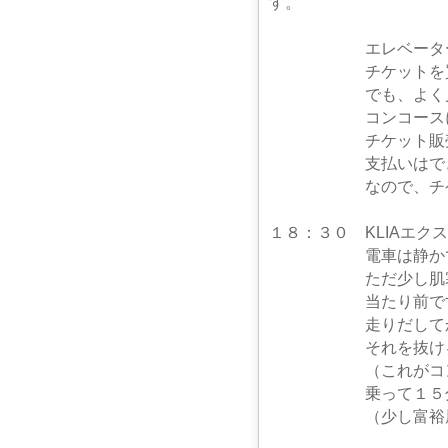
エレベーターを降り
チケットを買おうと
でも、よく見てみると
コンコースにいてる
チケット販売はして
支払いはできるよ
なので、チケット
１８：３０ KLIAエク
電車は静かで、社内
ただ少し肌寒い
当たり前ですが、ま
走りだしてから５分
それを抜けると、２
（これがコンドミ
乗って１５分くらい
（少し富裕層が住