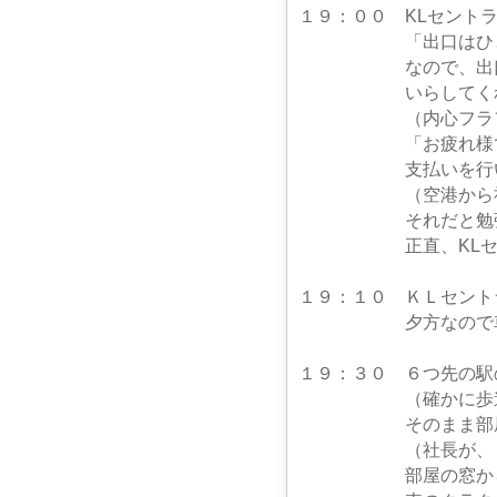
１９：００ KLセント
「出口はひとつなん
なので、出口横のカ
いらしてくれてる
（内心フラフラ
「お疲れ様です、や
支払いを行いました
（空港から社長に電
それだと勉強になら
正直、KLセントラ
１９：１０ ＫＬセント
夕方なので車内はメ
１９：３０ ６つ先の駅
（確かに歩道は濡れ
そのまま部屋に入
（社長が、ミネラル
部屋の窓から外を見