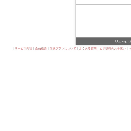
｜
サービス内容
｜
企画概要
｜
体験プランについて
｜
よくある質問
｜
ビザ取得のお手伝い
｜