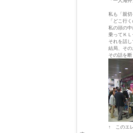
「一人海外」初体験
私も「親切そうな人
「どこ行くの？」「
私の頭の中には「ＫＬ
乗ってＫＬセント
それを話して駅を教
結局、そのおじさん
その話を断り、KLI
↑ このエレベータ