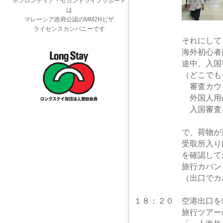
※フロンティア・セカンドライフサポート
は
マレーシア政府公認のMM2Hビザ
ライセンスカンパニーです
それにしても飛行機
海外初心者はきっと
途中、入国審査を済
（どこでもそうです
審査カウンター
外国人用のカウンター
入国審査を行っ
で、荷物が流れてく
受取所入り口上部に
を確認してから受け
旅行カバンを受け
（出口でカバンのタ
１８：２０ 空港出口を
旅行ツアーの担当者