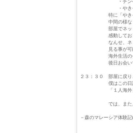
・チンゲン菜の
・やきそば
特に「やきそば」は
中間の様なもの
部屋でネットを使っ
感動しておられ
なんせ、ネットの環
見る事が可能な
海外生活の長い方に
後日お会いする約束
２３：３０ 部屋に戻り
僕はこの日誌を記
「１人海外」の一
では、また
－森のマレーシア体