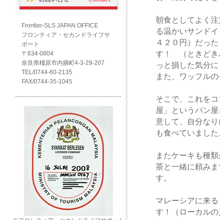
朝食としてよく注
Frontier-SLS JAPAN OFFICE
る温かいサンドイ
フロンティア・セカンドライフサ
４２０円）だった
ポート
す！ （ときどき
〒634-0804
奈良県橿原市内膳町4-3-29-207
っと損した気分に
TEL/0744-60-2135
また、ワッフルの
FAX/0744-35-1045
そこで、これをコ
屋」というパン屋
意して、自分なり
も食べていました
またケーキも種類
茶と一緒に頼みま
す。
マレーシアに来る
す！（ローカルの