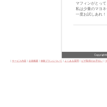
マフィンがとって
私は少量のマヨネ
一度お試しあれ！
｜
サービス内容
｜
企画概要
｜
体験プランについて
｜
よくある質問
｜
ビザ取得のお手伝い
｜