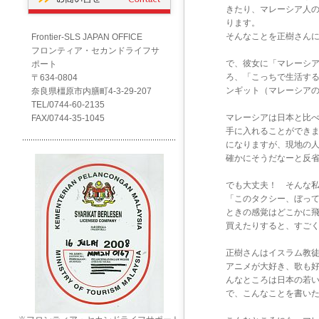
きたり、マレーシア人
ります。
そんなことを正樹さん
Frontier-SLS JAPAN OFFICE
フロンティア・セカンドライフサ
で、彼女に「マレーシ
ポート
ろ、「こっちで生活す
〒634-0804
ンギット（マレーシア
奈良県橿原市内膳町4-3-29-207
TEL/0744-60-2135
マレーシアは日本と比
FAX/0744-35-1045
手に入れることができ
になりますが、現地の
確かにそうだなーと反
でも大丈夫！ そんな
「このタクシー、ぼっ
ときの感覚はどこかに
買えたりすると、すご
正樹さんはイスラム教
アニメが大好き、歌も
んなところは日本の若
で、こんなことを書い