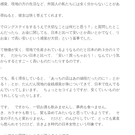
の感覚、現地の方の生活など、外国人の私たちには全く分からないことがあ
に尋ねると、彼女は快く答えてくれます。
アでロングステイをするうえで大切なことは何だと思う？」と質問したとこ
るんだったら、お金に関しても、日本と比べて安いとか高いとかでなく、リ
のお金）で高い安いという感覚が大切」という返事でした。
べて物価が安く、現地で生産されているようなものだと日本の約３分の１で
ます。 だからつい日本と比べて、「安い！買っちゃおう！」なんていう気
人からするとすご～く高いものだったりするのです。
省。
私でも、長く滞在していると、「あっちの店はあの値段だったのに！」とか
てる！」とか、だんだん現地の金銭感覚が身についてきて、日本で住んでる
飛んでいってしまいます。 ちょっとセコイようですが、安くていいものが
くうれしくなったりします。
徒です。 ですから、一切お酒も飲みませんし、豚肉も食べません。
好き、カラオケも歌うし、髪も染めてみたいなと思っているようです。 そ
い女の子たちと変わりません。 だけど、のんびりしていて、とっても素直
たら怒られそうだけど、古きよき時代の日本女性という印象です。