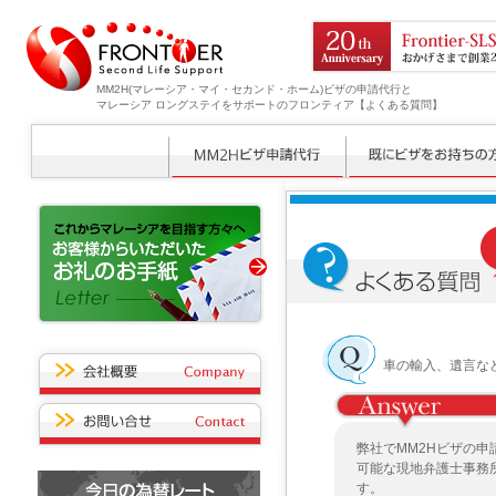
MM2H(マレーシア・マイ・セカンド・ホーム)ビザの申請代行と
マレーシア ロングステイをサポートのフロンティア【よくある質問】
車の輸入、遺言な
弊社でMM2Hビザの
可能な現地弁護士事務
す。