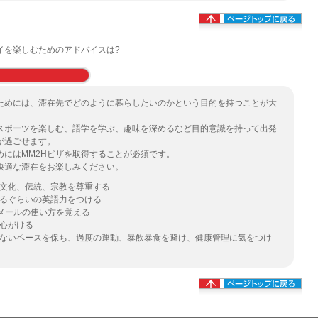
イを楽しむためのアドバイスは?
ためには、滞在先でどのように暮らしたいのかという目的を持つことが大
スポーツを楽しむ、語学を学ぶ、趣味を深めるなど目的意識を持って出発
が過ごせます。
めにはMM2Hビザを取得することが必須です。
快適な滞在をお楽しみください。
文化、伝統、宗教を尊重する
るぐらいの英語力をつける
メールの使い方を覚える
心がける
ないペースを保ち、過度の運動、暴飲暴食を避け、健康管理に気をつけ