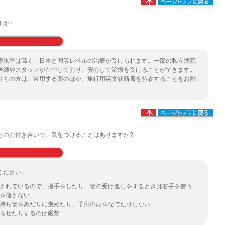
すか?
療水準は高く、日本と同等レベルの治療が受けられます。一部の私立病院
医師やスタッフが在中しており、安心して治療を受けることができます。
持ちの方は、常用する薬のほか、旅行用英文診断書を持参することをお勧
とのお付き合いで、気をつけることはありますか?
ください。
されているので、握手をしたり、物の受け渡しをするときは右手を使う
を指さない
持ち物をみだりに褒めたり、子供の頭をなでたりしない
らせたりするのは厳禁